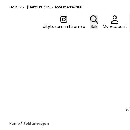
Skip to content
Frakt 125,- | Hent i butikk | Kjente merkevarer
citytosummittromso
Søk
My Account
W
Home
/
Reklamasjon