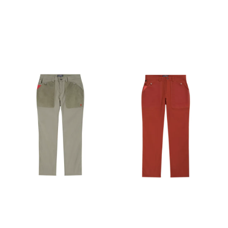
adjustable fit › Amundsen
Oslo patch on back pocket ›
Regular fit, mid waist, full
length Fabrics 55%Linen,
45%Viscose