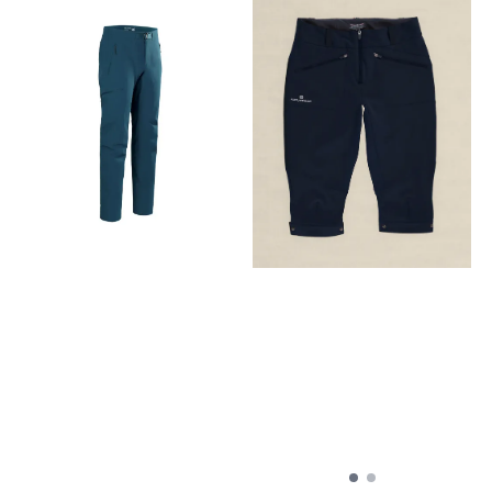
spesifikke materialer der de
gir mest effekt Lett Aequora
AirPerm™ materiale på
baksiden av linningen og
bak knærne gir overlegen
fireveis stretch og pustende
komfort Fortius™ DW 2.0
softshell på utvalgte
områder gir holdbarhet,
pusteevne, værbeskyttelse
og stretch, og er laget av
resirkulert materiale Design
og passform Plaggets
innersøm: Størrelse M er
32"/81cm — innersøm
varierer med størrelsen
Stoffbehandling FC0-
impregnering (Durable
Water Repellent) PFAS-fri
finish som holder fukt på
avstand Mønster
Formsydde ledd for klatring
gir bevegelighet og komfort,
og kan enkelt kombineres
med flere lag
Lommekonfigurasjon
Klatreselevennlig
håndlommer med glidelås