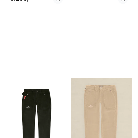
PÅ LAGER
PÅ LAGER
S - Small, M - Medium ,
M - Medium , L - Large
L - Large