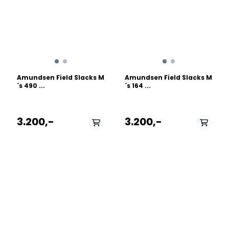
Amundsen Field Slacks M
Amundsen Field Slacks M
´s 490 ...
´s 164 ...
3.200,-
3.200,-
PÅ LAGER
PÅ LAGER
S - Small, M - Medium ,
M - Medium , L - Large
L - Large, XL - X Large