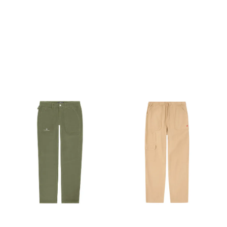
PÅ LAGER
PÅ LAGER
M - Medium , L - Large,
M - Medium , L - Large
XL - X Large