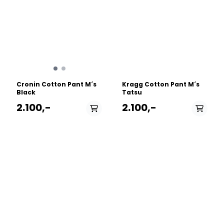
Cronin Cotton Pant M´s
Kragg Cotton Pant M´s
Black
Tatsu
2.100,-
2.100,-
PÅ LAGER
PÅ LAGER
30 Waist - Small, 32
M - Medium , L - Large,
Waist - Medium, 36
XL - X Large
Waist - XL