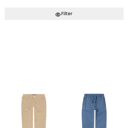
Filter
PÅ LAGER
PÅ LAGER
M, L, XL
S, M, L, XL, XXL