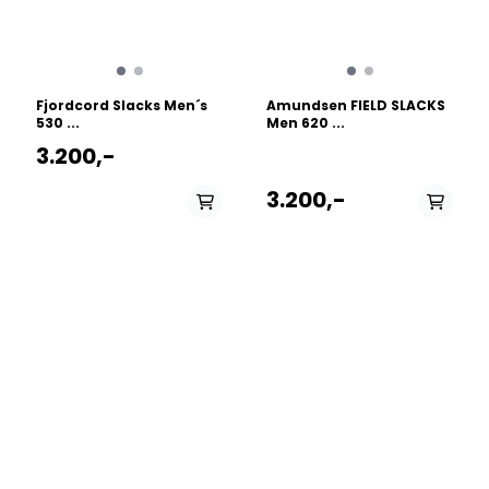
Fjordcord Slacks Men´s
Amundsen FIELD SLACKS
530 ...
Men 620 ...
3.200,-
3.200,-
PÅ LAGER
PÅ LAGER
30 Waist - Small, 32
S - Small, M - Medium ,
Waist - Medium
L - Large, XL - X Large