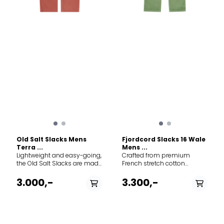
Old Salt Slacks Mens
Fjordcord Slacks 16 Wale
Terra ...
Mens ...
Lightweight and easy-going,
Crafted from premium
the Old Salt Slacks are made
French stretch cotton
for warm summer breezes
corduroy in a refined 16-wale
and unhurried days by the
weave, these garment-dyed
3.000,-
3.300,-
coast. Cut from soft stretch
slacks blend urban
cotton twill, they move with
sophistication with outdoor
you while keeping a clean,
versatility. The 2-way stretch
straight silhouette in a
fabric ensures unrestricted
relaxed pull‑on fit. An
movement, whilst