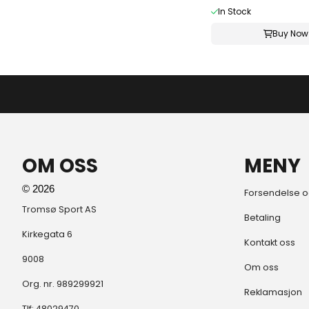
In Stock
Buy Now
OM OSS
MENY
© 2026
Forsendelse o
Tromsø Sport AS
Betaling
Kirkegata 6
Kontakt oss
9008
Om oss
Org. nr. 989299921
Reklamasjon
Tlf:
48029470