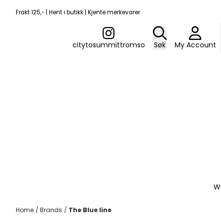
Skip to content
Frakt 125,- | Hent i butikk | Kjente merkevarer
citytosummittromso
Søk
My Account
W
Home
/
Brands
/
The Blue line