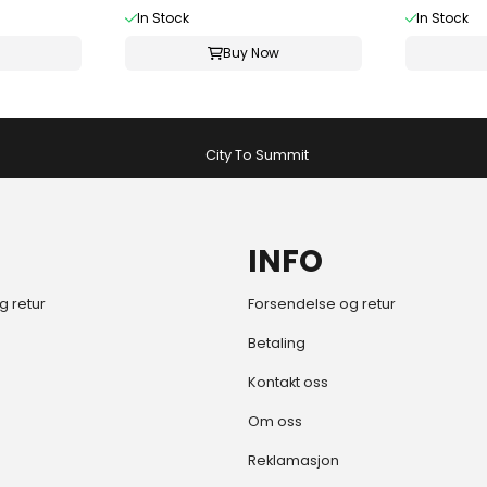
In Stock
In Stock
Buy Now
City To Summit
INFO
g retur
Forsendelse og retur
Betaling
Kontakt oss
Om oss
Reklamasjon