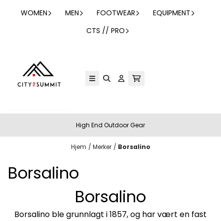
Hopp til innhold
WOMEN
MEN
FOOTWEAR
EQUIPMENT
CTS // PRO
High End Outdoor Gear
Hjem
/
Merker
/
Borsalino
Borsalino
Borsalino
Borsalino ble grunnlagt i 1857, og har vært en fast