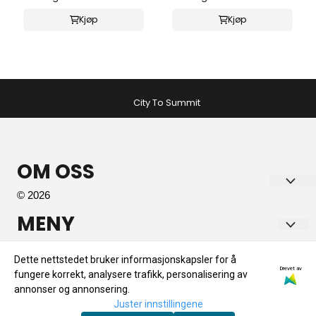
Kjøp
Kjøp
City To Summit
OM OSS
© 2026
Tromsø Sport AS
MENY
Kirkegata 6
Informasjon om Retur
INFO
Dette nettstedet bruker informasjonskapsler for å
9008
Drevet av
fungere korrekt, analysere trafikk, personalisering av
Betaling
Informasjon om Retur
NYHETSBREV
annonser og annonsering.
Org. nr. 989299921
Kontakt oss
Juster innstillingene
Betaling